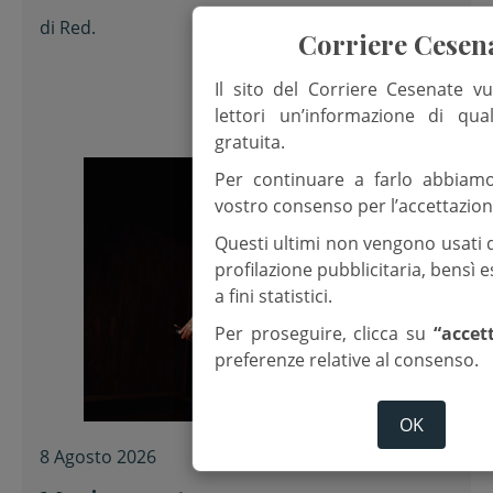
Tempo ordinario
di
Red.
Corriere Cesen
Il sito del Corriere Cesenate vu
lettori un’informazione di qua
gratuita.
Per continuare a farlo abbiam
vostro consenso per l’accettazion
Questi ultimi non vengono usati 
profilazione pubblicitaria, bensì
a fini statistici.
Per proseguire, clicca su
“accet
preferenze relative al consenso.
OK
8 Agosto 2026