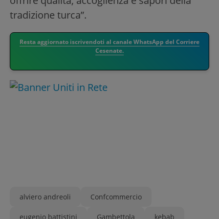
offrire qualità, accoglienza e sapori della
tradizione turca”.
Resta aggiornato iscrivendoti al canale WhatsApp del Corriere
Cesenate.
alviero andreoli
Confcommercio
eugenio battistini
Gambettola
kebab