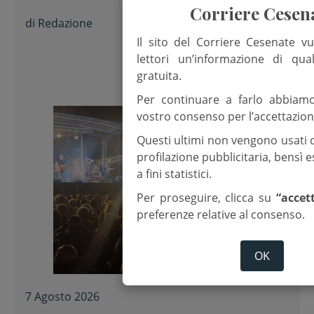
Nicola Musiani
Corriere Cesen
di
Redazione
Il sito del Corriere Cesenate vu
lettori un’informazione di qua
gratuita.
Per continuare a farlo abbiam
vostro consenso per l’accettazion
Questi ultimi non vengono usati 
profilazione pubblicitaria, bensì
a fini statistici.
Per proseguire, clicca su
“accet
preferenze relative al consenso.
OK
7 Agosto 2026