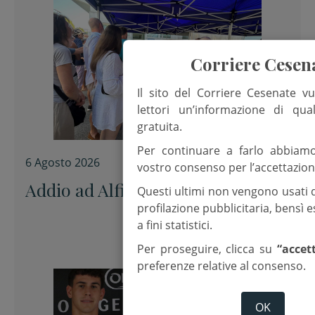
Corriere Cesen
Il sito del Corriere Cesenate vu
lettori un’informazione di qua
gratuita.
Per continuare a farlo abbiam
6 Agosto 2026
vostro consenso per l’accettazion
Addio ad Alfiero “uno di noi”
Questi ultimi non vengono usati 
profilazione pubblicitaria, bensì
a fini statistici.
Per proseguire, clicca su
“accet
preferenze relative al consenso.
OK