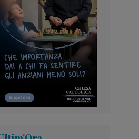
Ultim'Ora