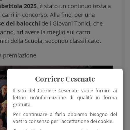
bettola 2025
, è stato un continuo testa a
ei carri in concorso. Alla fine, per una
se dei balocchi
de i Giovani Tonici, che
 anno, ad avere la meglio sul carro
mici della Scuola, secondo classificato.
a premiazione
Corriere Cesenate
Il sito del Corriere Cesenate vuole fornire ai
lettori un’informazione di qualità in forma
gratuita.
Per continuare a farlo abbiamo bisogno del
vostro consenso per l’accettazione dei cookie.