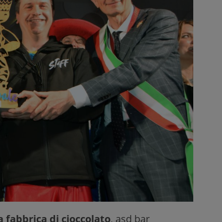
a fabbrica di cioccolato
, asd bar