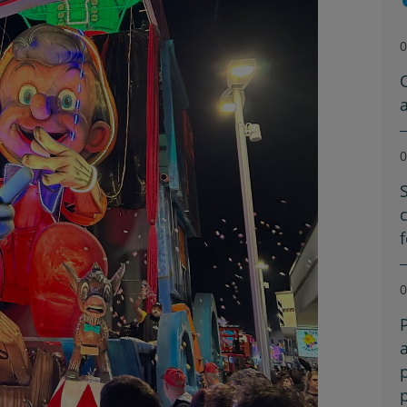
0
0
0