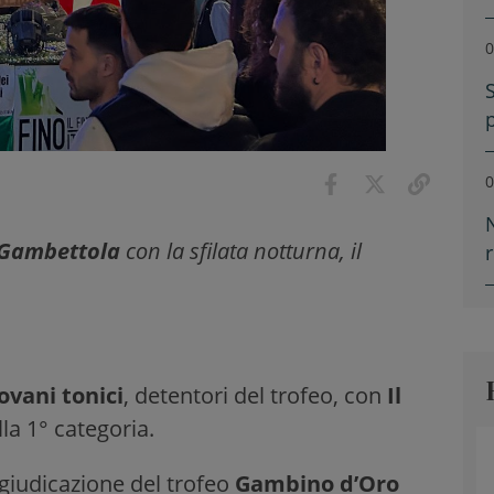
0
0
Gambettola
con la sfilata notturna, il
iovani tonici
, detentori del trofeo, con
Il
lla 1° categoria.
ggiudicazione del trofeo
Gambino d’Oro