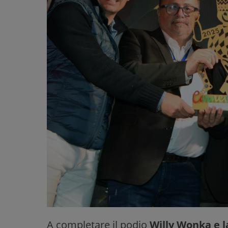
A completare il podio
Willy Wonka e l