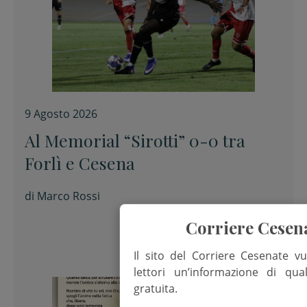
9 Agosto 2026
Al Memorial “Sirotti” 0-0 tra
Forlì e Cesena
di
Marco Rossi
Corriere Cesen
Il sito del Corriere Cesenate vu
lettori un’informazione di qua
gratuita.