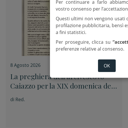
Per continuare a farlo abbiam
vostro consenso per l’accettazion
Questi ultimi non vengono usati 
profilazione pubblicitaria, bensì
a fini statistici.
Per proseguire, clicca su
“accet
preferenze relative al consenso.
8 Agosto 2026
OK
La preghiera dell’arcivescovo
Caiazzo per la XIX domenica del
Tempo ordinario
di
Red.