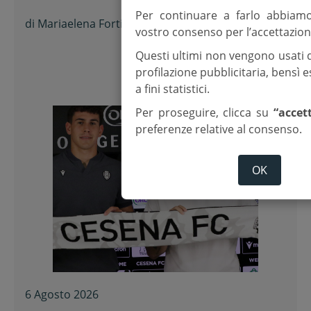
Per continuare a farlo abbiam
di
Mariaelena Forti
vostro consenso per l’accettazion
Questi ultimi non vengono usati 
profilazione pubblicitaria, bensì
a fini statistici.
Per proseguire, clicca su
“accet
preferenze relative al consenso.
OK
6 Agosto 2026