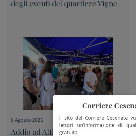
degli eventi del quartiere Vigne
Corriere Cesen
Il sito del Corriere Cesenate vu
6 Agosto 2026
lettori un’informazione di qua
Addio ad Alfiero “uno di noi”
gratuita.