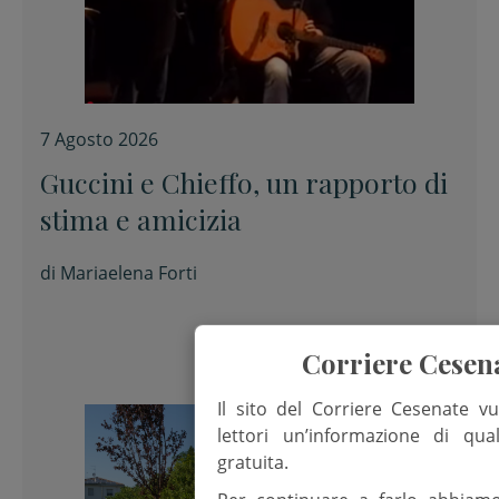
7 Agosto 2026
Guccini e Chieffo, un rapporto di
stima e amicizia
di
Mariaelena Forti
Corriere Cesen
Il sito del Corriere Cesenate vu
lettori un’informazione di qua
gratuita.