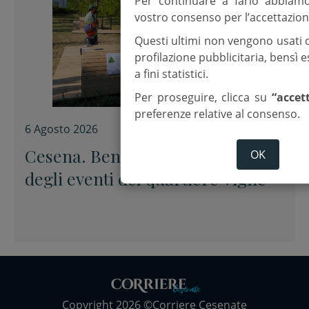
Per continuare a farlo abbiam
vostro consenso per l’accettazion
Questi ultimi non vengono usati 
profilazione pubblicitaria, bensì
a fini statistici.
Per proseguire, clicca su
“accet
preferenze relative al consenso.
6 Agosto 2026
Cesena. Benessere, il calendario
OK
degli eventi del quartiere Vigne
Copyright 2026 ©Corriere Cesenate