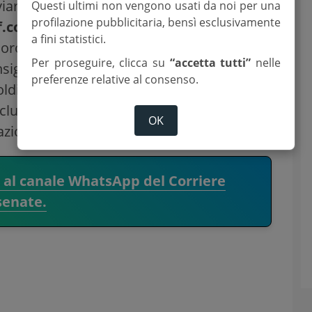
iare i propri contributi entro il
20
Questi ultimi non vengono usati da noi per una
profilazione pubblicitaria, bensì esclusivamente
f.community
. I giovani sono invitati a
a fini statistici.
oro esperienza con il denaro in tre
Per proseguire, clicca su
“accetta tutti”
nelle
nsigli per risparmiare”; “
Epic Fail
: quella
preferenze relative al consenso.
ldi”; “
Success Story
: una storia positiva di
ncluderà il
19 febbraio 2026
con il
“Glhf
OK
zioni.
i al canale WhatsApp del Corriere
senate.