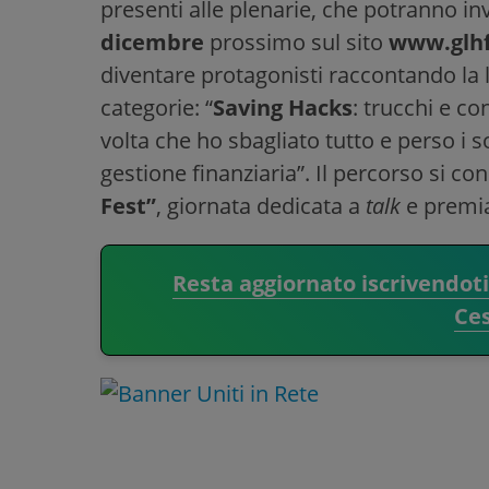
presenti alle plenarie, che potranno inv
dicembre
prossimo sul sito
www.glh
diventare protagonisti raccontando la l
categorie: “
Saving Hacks
: trucchi e co
volta che ho sbagliato tutto e perso i so
gestione finanziaria”. Il percorso si co
Fest”
, giornata dedicata a
talk
e premia
Resta aggiornato iscrivendot
Ce