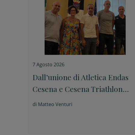
7 Agosto 2026
Dall’unione di Atletica Endas
Cesena e Cesena Triathlon
nasce Elephas Sport Cesena
di
Matteo Venturi