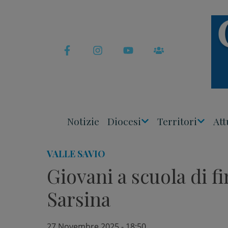
Skip
to
content
Notizie
Diocesi
Territori
Att
Apri
Apri
Menu
Menu
VALLE SAVIO
Giovani a scuola di f
Sarsina
27 Novembre 2025 - 18:50