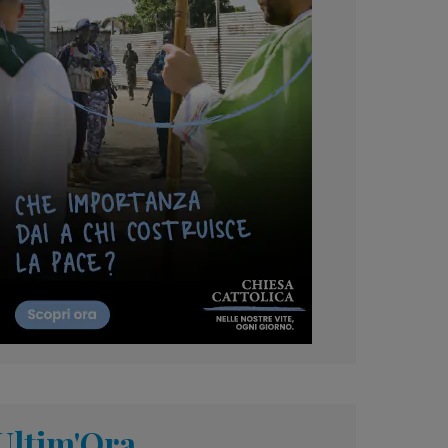
Ultim'Ora