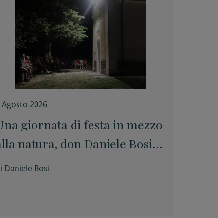
 Agosto 2026
Una giornata di festa in mezzo
alla natura, don Daniele Bosi:
“Qui la terra si unisce al cielo”
i
Daniele Bosi