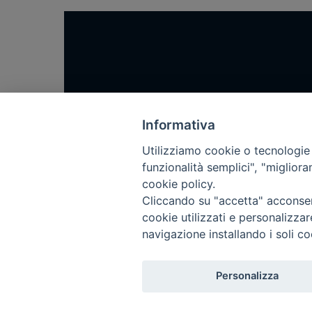
Home
Notizie
Informativa
Rubriche
Utilizziamo cookie o tecnologie s
funzionalità semplici", "miglior
Chi siamo
cookie policy.
Come abbonarsi
Cliccando su "accetta" acconsent
Contatti
cookie utilizzati e personalizza
navigazione installando i soli co
Personalizza