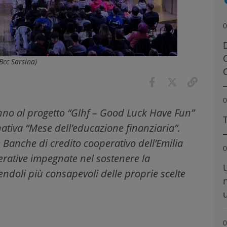
0
 Bcc Sarsina)
0
nno al progetto “Glhf – Good Luck Have Fun”
rnativa “Mese dell’educazione finanziaria”.
e Banche di credito cooperativo dell’Emilia
0
erative impegnate nel sostenere la
ndoli più consapevoli delle proprie scelte
u
0