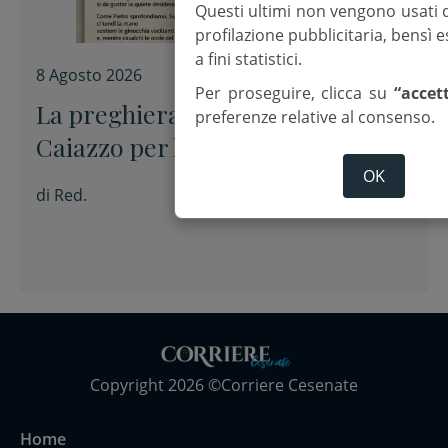
Questi ultimi non vengono usati 
profilazione pubblicitaria, bensì
a fini statistici.
8 Agosto 2026
Per proseguire, clicca su
“accet
La preghiera dell’arcivescovo
preferenze relative al consenso.
Caiazzo per la XIX domenica del
Tempo ordinario
OK
di
Red.
Copyright 2026 ©Corriere Cesenate
Home