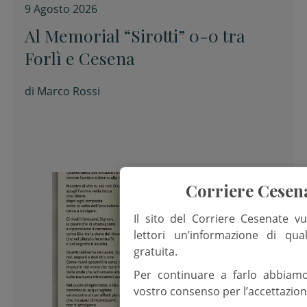
9 Agosto 2026
Al Memorial “Sirotti” 0-0 tra
Forlì e Cesena
di
Marco Rossi
Corriere Cesen
Il sito del Corriere Cesenate vu
lettori un’informazione di qua
gratuita.
Per continuare a farlo abbiam
vostro consenso per l’accettazion