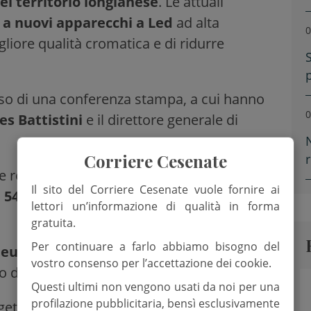
del territorio longianese
. Le attuali
 a nuovi apparecchi a Led
ad alta
0
gliore qualità cromatica e di ridurre
 corso di una conferenza stampa, a cui hanno
0
s Battistini
e il direttore generale di
Corriere Cesenate
 relatori – l’intervento consentirà al
Il sito del Corriere Cesenate vuole fornire ai
 54 per cento
e la mancata emissione di
lettori un’informazione di qualità in forma
gratuita.
Per continuare a farlo abbiamo bisogno del
i euro
a carico di Hera Luce, ripagati dal
vostro consenso per l’accettazione dei cookie.
 di prestazione energetica.
Questi ultimi non vengono usati da noi per una
profilazione pubblicitaria, bensì esclusivamente
ogetto prevede la realizzazione di alcuni