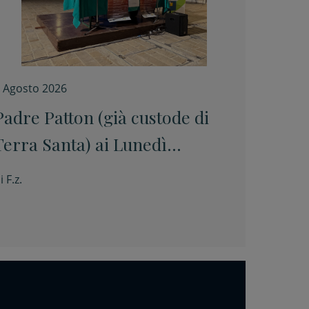
 Agosto 2026
Padre Patton (già custode di
Terra Santa) ai Lunedì
culturali: “La pace è un
i
F.z.
prodotto artigianale. Si
costruisce pezzo per pezzo”