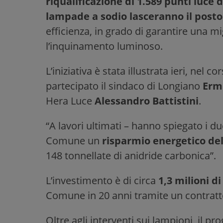
riqualificazione di 1.589 punti luce 
lampade a sodio lasceranno il posto
efficienza, in grado di garantire una mi
l’inquinamento luminoso.
L’iniziativa è stata illustrata ieri, nel
partecipato il sindaco di Longiano
Erme
Hera Luce
Alessandro Battistini
.
“A lavori ultimati – hanno spiegato i due
Comune un
risparmio energetico del
148 tonnellate di anidride carbonica”.
L’investimento è di circa
1,3 milioni d
Comune in 20 anni tramite un contratto
Oltre agli interventi sui lampioni, il pr