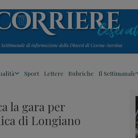
ualità
Sport
Lettere
Rubriche
Il Settimanale
Apri
Menu
a la gara per
lica di Longiano