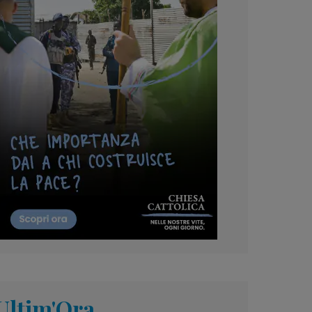
Ultim'Ora