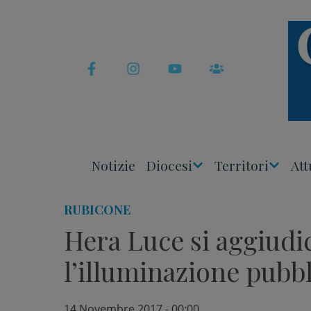
Skip
to
content
Notizie
Diocesi
Territori
Att
Apri
Apri
Menu
Menu
RUBICONE
Hera Luce si aggiudic
l’illuminazione pubb
14 Novembre 2017 - 00:00