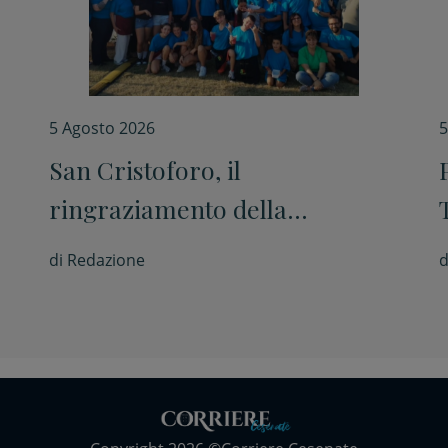
5 Agosto 2026
5
San Cristoforo, il
ringraziamento della
comunità parrocchiale al
di
Redazione
d
termine della festa