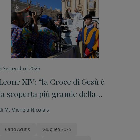
6 Settembre 2025
Leone XIV: “la Croce di Gesù è
la scoperta più grande della
vita”
di
M. Michela Nicolais
Carlo Acutis
Giubileo 2025