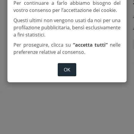
21 Aprile 2025
Per continuare a farlo abbiamo bisogno del
vostro consenso per l’accettazione dei cookie.
Papa Francesco: per la morte
Questi ultimi non vengono usati da noi per una
del Pontefice sospesa la
profilazione pubblicitaria, bensì esclusivamente
a fini statistici.
canonizzazione di Carlo Acutis
di
Red.
Per proseguire, clicca su
“accetta tutti”
nelle
preferenze relative al consenso.
Carlo Acutis
Papa Francesco
OK