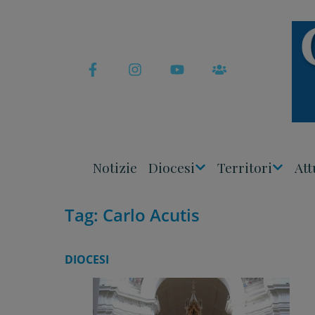
Skip
to
content
Notizie
Diocesi
Territori
Att
Apri
Apri
Menu
Menu
Tag:
Carlo Acutis
DIOCESI