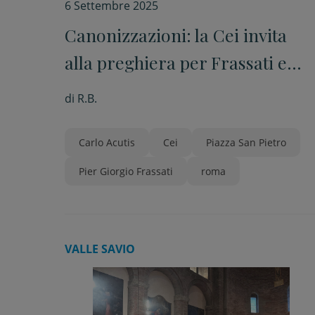
6 Settembre 2025
Canonizzazioni: la Cei invita
alla preghiera per Frassati e
Acutis, “modelli per i giovani”
di
R.B.
Carlo Acutis
Cei
Piazza San Pietro
Pier Giorgio Frassati
roma
VALLE SAVIO