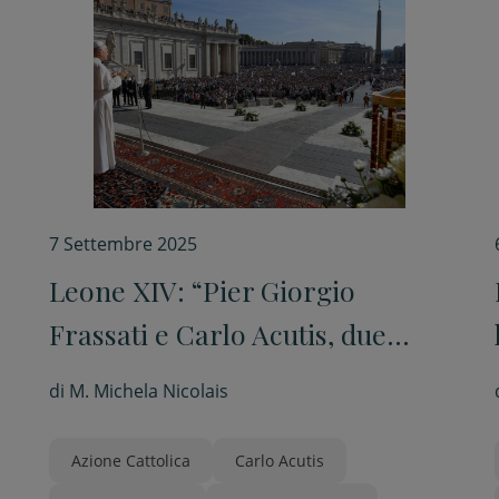
7 Settembre 2025
Leone XIV: “Pier Giorgio
Frassati e Carlo Acutis, due
giovani innamorati di Gesù”
di
M. Michela Nicolais
Azione Cattolica
Carlo Acutis