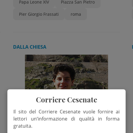
Papa Leone XIV
Piazza San Pietro
Pier Giorgio Frassati
roma
DALLA CHIESA
Corriere Cesenate
Il sito del Corriere Cesenate vuole fornire ai
lettori un’informazione di qualità in forma
gratuita.