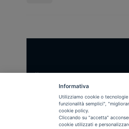
Home
Notizie
Informativa
Rubriche
Utilizziamo cookie o tecnologie s
Chi siamo
funzionalità semplici", "miglior
cookie policy.
Come abbonarsi
Cliccando su "accetta" acconsent
Contatti
cookie utilizzati e personalizza