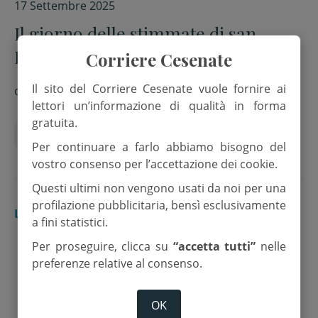
17 Settembre 2025
Il giorno delle stimmate di san
Francesco
Corriere Cesenate
Il sito del Corriere Cesenate vuole fornire ai
di
Massimo "Pepe" Pieri
lettori un’informazione di qualità in forma
gratuita.
Anniversario
Lettere
Santi
Per continuare a farlo abbiamo bisogno del
vostro consenso per l’accettazione dei cookie.
Questi ultimi non vengono usati da noi per una
profilazione pubblicitaria, bensì esclusivamente
LETTERE
a fini statistici.
Per proseguire, clicca su
“accetta tutti”
nelle
preferenze relative al consenso.
OK