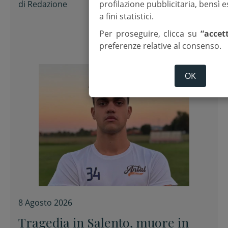
di
Redazione
profilazione pubblicitaria, bensì
a fini statistici.
Per proseguire, clicca su
“accet
preferenze relative al consenso.
OK
8 Agosto 2026
Tragedia in Salento, muore in