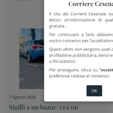
Corriere Cesen
Il sito del Corriere Cesenate vu
lettori un’informazione di qua
gratuita.
Per continuare a farlo abbiam
vostro consenso per l’accettazion
Questi ultimi non vengono usati 
profilazione pubblicitaria, bensì
a fini statistici.
Per proseguire, clicca su
“accet
preferenze relative al consenso.
OK
7 Agosto 2026
Sigilli a un bazar: era un