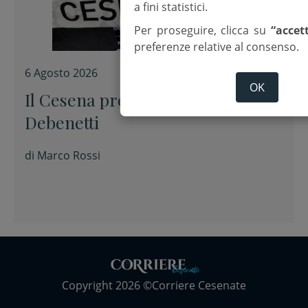
a fini statistici.
Per proseguire, clicca su
“accet
preferenze relative al consenso.
6 Agosto 2026
OK
Il Cesena presenta Alessandro
Debenetti
di
Marco Rossi
Copyright 2026 ©Corriere Cesenate