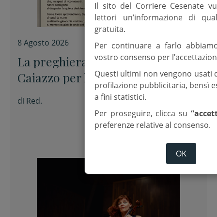
Il sito del Corriere Cesenate vu
lettori un’informazione di qua
gratuita.
8 Agosto 2026
Per continuare a farlo abbiam
vostro consenso per l’accettazion
La preghiera dell’arcivescovo
Questi ultimi non vengono usati 
Caiazzo per la XIX domenica del
profilazione pubblicitaria, bensì
Tempo ordinario
a fini statistici.
di
Red.
Per proseguire, clicca su
“accet
preferenze relative al consenso.
OK