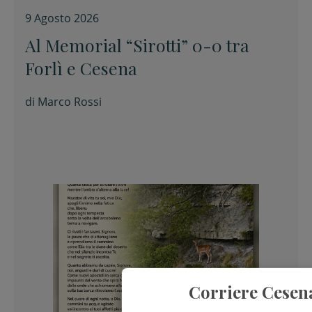
9 Agosto 2026
Al Memorial “Sirotti” 0-0 tra
Forlì e Cesena
di
Marco Rossi
Corriere Cesen