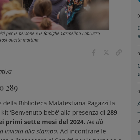
0
vizi per le persone e le famiglie Carmelina Labruzzo
ltosi questa mattina
0
ativa
o 289
0
e della Biblioteca Malatestiana Ragazzi la
 kit ‘Benvenuto bebè’ alla presenza di
289
 primi sette mesi del 2024.
Ne dà
0
a inviata alla stampa.
Ad incontrare le