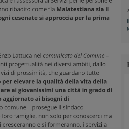
uca e l’assessora ai Servizi per le persone e
nno ribadito come “la
Malatestiana sia il
0
ogni cesenate si approccia per la prima
Enzo Lattuca nel
comunicato del Comune
–
nti progettualità nei diversi ambiti, dallo
rvizi di prossimità, che guardano tutte
per elevare la qualità della vita della
re ai giovanissimi una città in grado di
aggiornato ai bisogni di
no comune – prosegue il sindaco –
e loro famiglie, non solo per conoscerci ma
i cresceranno e si formeranno, i servizi a