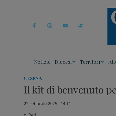
Skip
to
content
Notizie
Diocesi
Territori
Att
Apri
Apri
Menu
Menu
CESENA
Il kit di benvenuto pe
22 Febbraio 2025 - 14:11
di
Red.