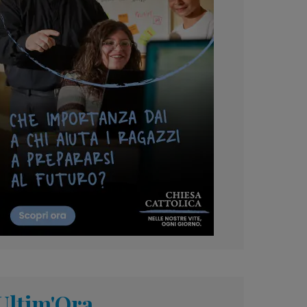
Ultim'Ora