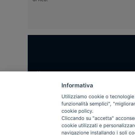
Home
Notizie
Informativa
Rubriche
Utilizziamo cookie o tecnologie s
Chi siamo
funzionalità semplici", "miglior
cookie policy.
Come abbonarsi
Cliccando su "accetta" acconsent
Contatti
cookie utilizzati e personalizza
navigazione installando i soli co