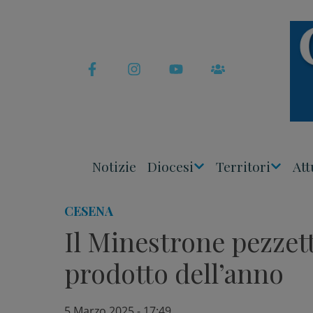
Skip
to
content
Notizie
Diocesi
Territori
Att
Apri
Apri
Menu
Menu
CESENA
Il Minestrone pezzet
prodotto dell’anno
5 Marzo 2025 - 17:49