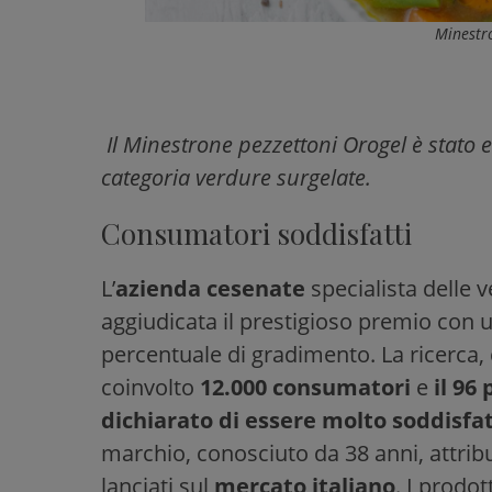
Minestr
Il Minestrone pezzettoni Orogel è stato e
categoria verdure surgelate.
Consumatori soddisfatti
L’
azienda cesenate
specialista delle 
aggiudicata il prestigioso premio con 
percentuale di gradimento. La ricerca, 
coinvolto
12.000 consumatori
e
il 96
dichiarato di essere molto soddisfa
marchio, conosciuto da 38 anni, attribui
lanciati sul
mercato italiano
. I prodot