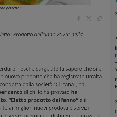
one pezzettoni
0
letto “Prodotto dell’anno 2025” nella
0
verdure fresche surgelate fa sapere che si è
0
un nuovo prodotto che ha registrato un’alta
condotta dalla società “Circana”, ha
 per cento
di chi lo ha provato
ha
tto
.
“Eletto prodotto dell’anno”
è il
0
to ai migliori nuovi prodotti e servizi
ti e servizi premiati si distinguono grazie a