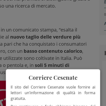
rso una ricerca di mercato.
0
 in un comunicato stampa, “esalta il
ie al
nuovo taglio delle verdure più
nza pari che ha conquistato i consumatori
ero, con un
basso contenuto calorico
,
 utilizzate sono coltivate in Italia. Può
 o pentola e, in
soli 5 minuti di
usta”.
Corriere Cesenate
Il sito del Corriere Cesenate vuole fornire ai
lettori un’informazione di qualità in forma
gratuita.