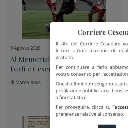
Corriere Cesen
Il sito del Corriere Cesenate vu
9 Agosto 2026
lettori un’informazione di qua
gratuita.
Al Memorial “Sirotti” 0-0 tra
Forlì e Cesena
Per continuare a farlo abbiam
vostro consenso per l’accettazion
di
Marco Rossi
Questi ultimi non vengono usati 
profilazione pubblicitaria, bensì
a fini statistici.
Per proseguire, clicca su
“accet
preferenze relative al consenso.