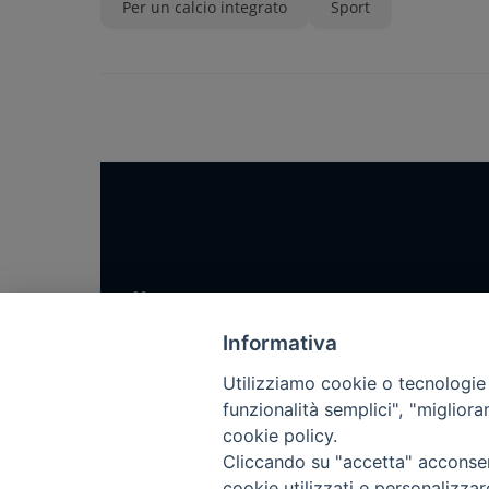
Per un calcio integrato
Sport
Home
Notizie
Informativa
Rubriche
Utilizziamo cookie o tecnologie s
Chi siamo
funzionalità semplici", "miglior
cookie policy.
Come abbonarsi
Cliccando su "accetta" acconsent
Contatti
cookie utilizzati e personalizza