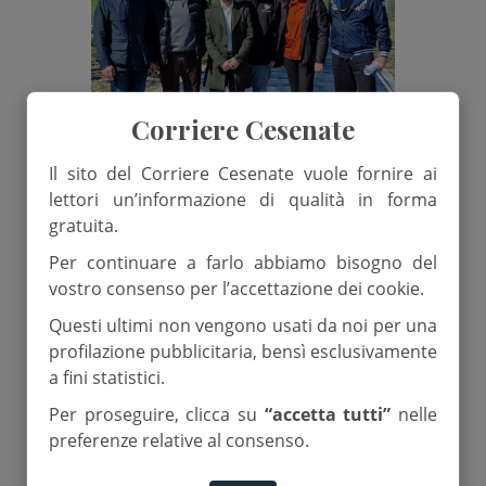
Corriere Cesenate
Il sito del Corriere Cesenate vuole fornire ai
lettori un’informazione di qualità in forma
gratuita.
20 Marzo 2025
Per continuare a farlo abbiamo bisogno del
I quartieri si sfidano alla pista di
vostro consenso per l’accettazione dei cookie.
atletica
Questi ultimi non vengono usati da noi per una
profilazione pubblicitaria, bensì esclusivamente
a fini statistici.
di
Matteo Venturi
Per proseguire, clicca su
“accetta tutti”
nelle
preferenze relative al consenso.
Atletica
Quartieri
Sport