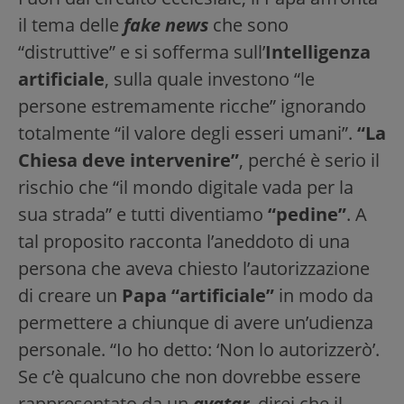
il tema delle
fake news
che sono
“distruttive” e si sofferma sull’
Intelligenza
artificiale
, sulla quale investono “le
persone estremamente ricche” ignorando
totalmente “il valore degli esseri umani”.
“La
Chiesa deve intervenire”
, perché è serio il
rischio che “il mondo digitale vada per la
sua strada” e tutti diventiamo
“pedine”
. A
tal proposito racconta l’aneddoto di una
persona che aveva chiesto l’autorizzazione
di creare un
Papa “artificiale”
in modo da
permettere a chiunque di avere un’udienza
personale. “Io ho detto: ‘Non lo autorizzerò’.
Se c’è qualcuno che non dovrebbe essere
rappresentato da un
avatar
, direi che il