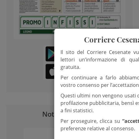
Corriere Cesen
Il sito del Corriere Cesenate vu
lettori un’informazione di qua
gratuita.
Per continuare a farlo abbiam
vostro consenso per l’accettazion
Questi ultimi non vengono usati 
profilazione pubblicitaria, bensì
a fini statistici.
Notizie correlate
Per proseguire, clicca su
“accet
preferenze relative al consenso.