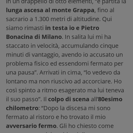
in un drappello di otto elementi, “è partita la
lunga ascesa al monte Grappa
, fino al
sacrario a 1.300 metri di altitudine. Qui
siamo rimasti
in testa io e Pietro
Bonacina di Milano
. In salita lui mi ha
staccato in velocità, accumulando cinque
minuti di vantaggio, avendo io accusato un
problema fisico ed essendomi fermato per
una pausa”. Arrivati in cima, “lo vedevo da
lontano ma non riuscivo ad accorciare. Ho
così spinto a ritmo esagerato ma lui teneva
il suo passo”. Il
colpo di scena
all’
80esimo
chilometro
: “Dopo la discesa mi sono
fermato al ristoro e ho trovato il mio
avversario fermo
. Gli ho chiesto come