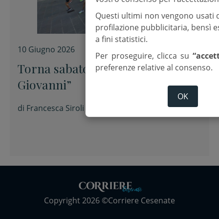
Questi ultimi non vengono usati 
profilazione pubblicitaria, bensì
a fini statistici.
10 Giugno 2026
Per proseguire, clicca su
“accet
Torna sabato la “Notturna di San
preferenze relative al consenso.
Giovanni”
OK
di
Francesca Siroli
Copyright 2026 ©Corriere Cesenate