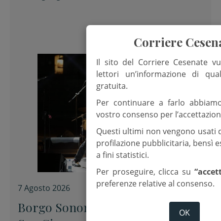
Corriere Cesen
Il sito del Corriere Cesenate vu
lettori un’informazione di qua
gratuita.
Per continuare a farlo abbiam
vostro consenso per l’accettazion
Questi ultimi non vengono usati 
profilazione pubblicitaria, bensì
a fini statistici.
Per proseguire, clicca su
“accet
preferenze relative al consenso.
7 Agosto 2026
Borgo Sonoro, appuntamenti a
OK