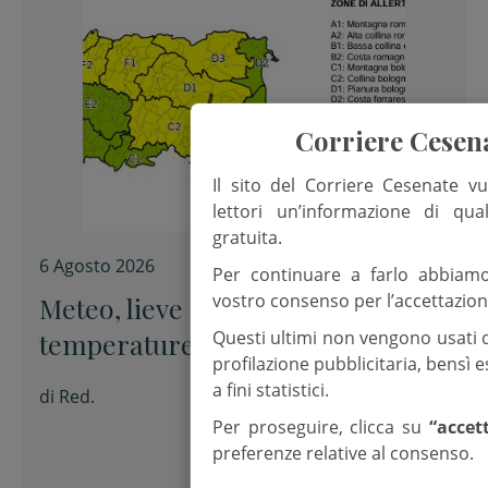
Corriere Cesen
Il sito del Corriere Cesenate vu
lettori un’informazione di qua
gratuita.
6 Agosto 2026
Per continuare a farlo abbiam
vostro consenso per l’accettazion
Meteo, lieve calo delle
Questi ultimi non vengono usati 
temperature. Temporali in
profilazione pubblicitaria, bensì
appennino
a fini statistici.
di
Red.
Per proseguire, clicca su
“accet
preferenze relative al consenso.