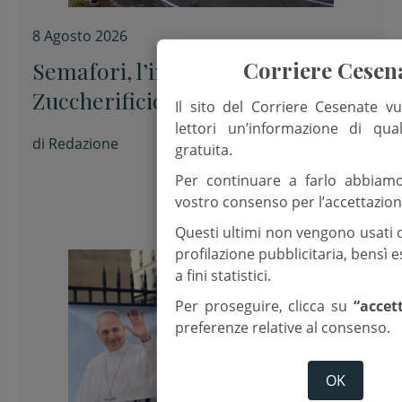
8 Agosto 2026
Corriere Cesen
Semafori, l’incrocio di via
Zuccherificio è quello con più
Il sito del Corriere Cesenate vu
sanzioni per il passaggio con il
lettori un’informazione di qua
di
Redazione
gratuita.
rosso
Per continuare a farlo abbiam
vostro consenso per l’accettazion
Questi ultimi non vengono usati 
profilazione pubblicitaria, bensì
a fini statistici.
Per proseguire, clicca su
“accet
preferenze relative al consenso.
OK