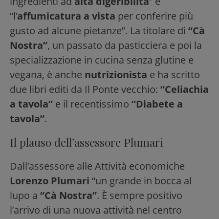
ingredienti ad
alta digeribilità
” e
“l’
affumicatura a vista
per conferire più
gusto ad alcune pietanze”. La titolare di
“Cà
Nostra”
, un passato da pasticciera e poi la
specializzazione in cucina senza glutine e
vegana, è anche
nutrizionista
e ha scritto
due libri editi da Il Ponte vecchio:
“Celiachia
a tavola”
e il recentissimo
“Diabete a
tavola”
.
Il plauso dell’assessore Plumari
Dall’assessore alle Attività economiche
Lorenzo Plumari
“un grande in bocca al
lupo a
“Cà Nostra”
. È sempre positivo
l’arrivo di una nuova attività nel centro