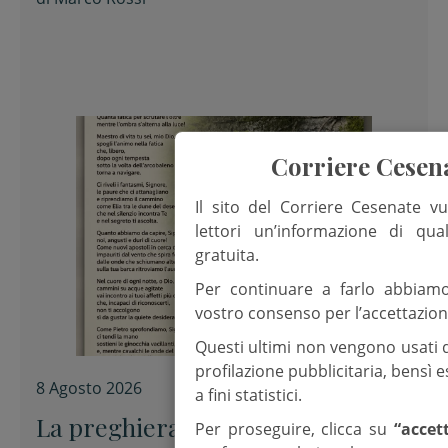
Corriere Cesen
Il sito del Corriere Cesenate vu
lettori un’informazione di qua
gratuita.
Per continuare a farlo abbiam
vostro consenso per l’accettazion
Questi ultimi non vengono usati 
profilazione pubblicitaria, bensì
8 Agosto 2026
a fini statistici.
La preghiera dell’arcivescovo
Per proseguire, clicca su
“accet