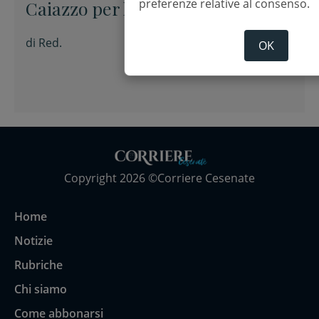
preferenze relative al consenso.
Caiazzo per la XIX domenica del
Tempo ordinario
di
Red.
OK
Copyright 2026 ©Corriere Cesenate
Home
Notizie
Rubriche
Chi siamo
Come abbonarsi