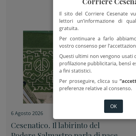
Corriere Cesen
Il sito del Corriere Cesenate vu
lettori un’informazione di qua
gratuita.
Per continuare a farlo abbiam
vostro consenso per l’accettazion
Questi ultimi non vengono usati 
profilazione pubblicitaria, bensì
a fini statistici.
Per proseguire, clicca su
“accet
preferenze relative al consenso.
OK
6 Agosto 2026
Cesenatico. Il labirinto del
Podere Salmastro parla di pace