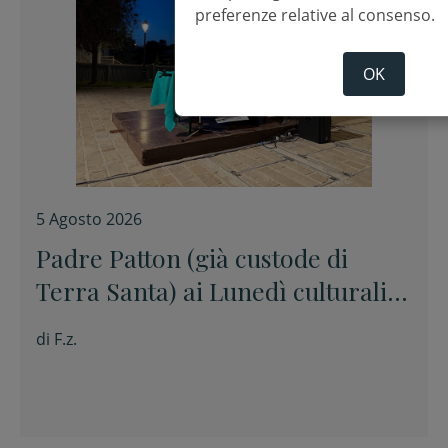
preferenze relative al consenso.
OK
5 Agosto 2026
Padre Patton (già custode di
Terra Santa) ai Lunedì culturali:
“La pace è un prodotto
di
F.z.
artigianale. Si costruisce pezzo
per pezzo”