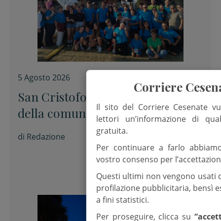
5 Agosto 2026
Corriere Cesen
San Cristoforo, il ringraziamento
Il sito del Corriere Cesenate vu
della comunità parrocchiale al
lettori un’informazione di qua
termine della festa
gratuita.
di
Redazione
Per continuare a farlo abbiam
vostro consenso per l’accettazion
Questi ultimi non vengono usati 
profilazione pubblicitaria, bensì
a fini statistici.
Per proseguire, clicca su
“accet