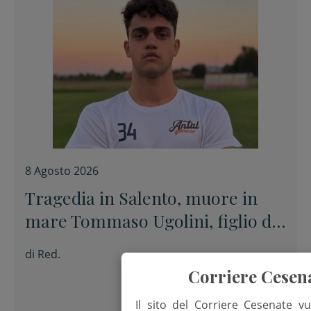
8 Agosto 2026
Tragedia in Salento, muore in
mare Tommaso Ugolini, figlio del
primario di Chirurgia e nipote
di
Red.
della consigliera regionale
Corriere Cesen
Il sito del Corriere Cesenate vu