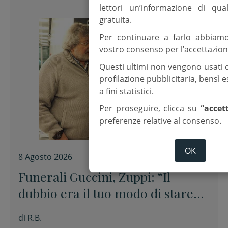
lettori un’informazione di qua
gratuita.
Per continuare a farlo abbiam
vostro consenso per l’accettazion
Questi ultimi non vengono usati 
profilazione pubblicitaria, bensì
a fini statistici.
Per proseguire, clicca su
“accet
preferenze relative al consenso.
OK
8 Agosto 2026
Funerali Guccini, Zuppi: “Il
dubbio era il tuo modo di stare
davanti alle cose senza barare”
di
R.B.