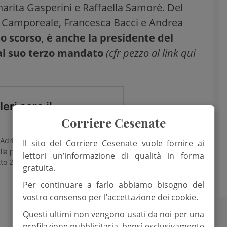
narita Gasperini e Raffaella Samorè. Del
la Camporeale, Francesca Bacci e Andrea
io scorso, è anche la presidente del
 al suo terzo mandato
(cfr pezzo al link qui
Corriere Cesenate
Il sito del Corriere Cesenate vuole fornire ai
lettori un’informazione di qualità in forma
gratuita.
Per continuare a farlo abbiamo bisogno del
vostro consenso per l’accettazione dei cookie.
Questi ultimi non vengono usati da noi per una
profilazione pubblicitaria, bensì esclusivamente