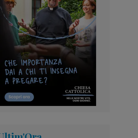
Ultim'Ora