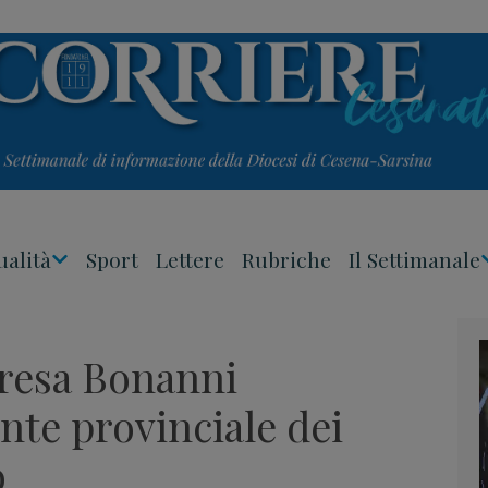
ualità
Sport
Lettere
Rubriche
Il Settimanale
Apri
Menu
eresa Bonanni
nte provinciale dei
o