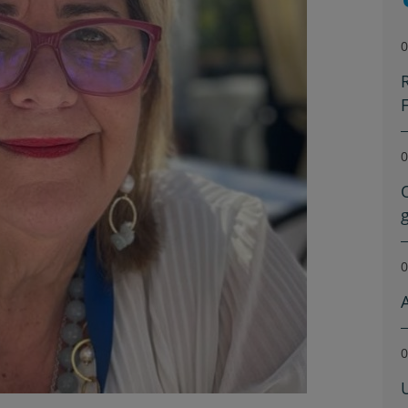
0
0
0
0