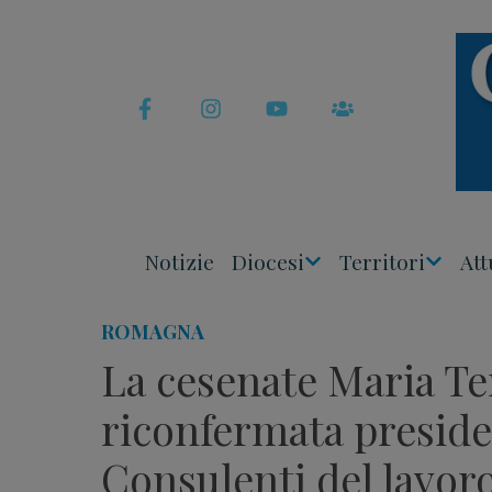
Skip
to
content
Notizie
Diocesi
Territori
Att
Apri
Apri
Menu
Menu
ROMAGNA
La cesenate Maria T
riconfermata preside
Consulenti del lavor