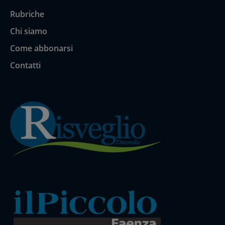
Rubriche
Chi siamo
Come abbonarsi
Contatti