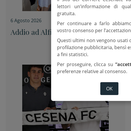
lettori un’informazione di qua
gratuita.
6 Agosto 2026
Per continuare a farlo abbiam
Addio ad Alfiero “uno di noi”
vostro consenso per l’accettazion
Questi ultimi non vengono usati 
profilazione pubblicitaria, bensì
a fini statistici.
Per proseguire, clicca su
“accet
preferenze relative al consenso.
OK