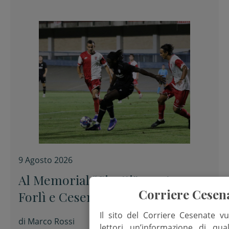
9 Agosto 2026
Al Memorial “Sirotti” 0-0 tra
Corriere Cesen
Forlì e Cesena
Il sito del Corriere Cesenate vu
di
Marco Rossi
lettori un’informazione di qua