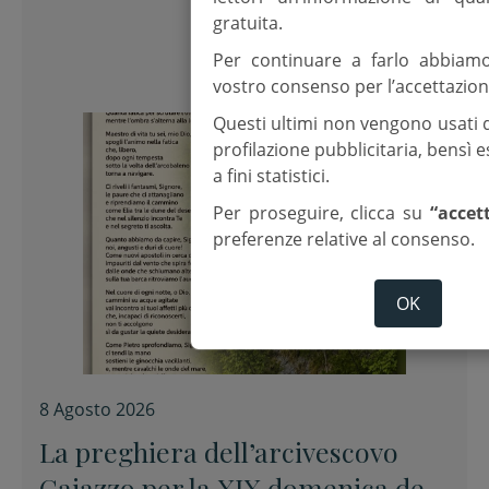
gratuita.
Per continuare a farlo abbiam
vostro consenso per l’accettazion
Questi ultimi non vengono usati 
profilazione pubblicitaria, bensì
a fini statistici.
Per proseguire, clicca su
“accet
preferenze relative al consenso.
OK
8 Agosto 2026
La preghiera dell’arcivescovo
Caiazzo per la XIX domenica del