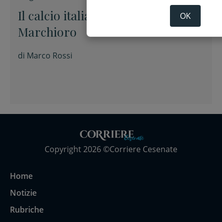
Il calcio italiano piange Giuseppe
OK
Marchioro
di
Marco Rossi
Copyright 2026 ©Corriere Cesenate
Home
Notizie
Rubriche