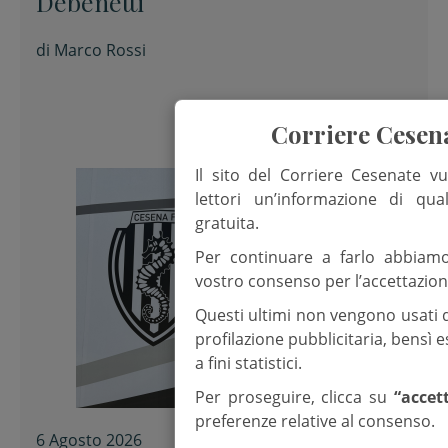
Debenetti
di
Marco Rossi
Corriere Cesen
Il sito del Corriere Cesenate vu
lettori un’informazione di qua
gratuita.
Per continuare a farlo abbiam
vostro consenso per l’accettazion
Questi ultimi non vengono usati 
profilazione pubblicitaria, bensì
a fini statistici.
Per proseguire, clicca su
“accet
preferenze relative al consenso.
6 Agosto 2026