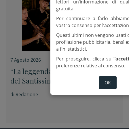
lettori un’informazione di qua
gratuita.
Per continuare a farlo abbiam
vostro consenso per l’accettazion
Questi ultimi non vengono usati 
profilazione pubblicitaria, bensì
a fini statistici.
Per proseguire, clicca su
“accet
7 Agosto 2026
preferenze relative al consenso.
“La leggenda di Sax” al Santuario
del Santissimo Crocifisso di
OK
Longiano
di
Redazione