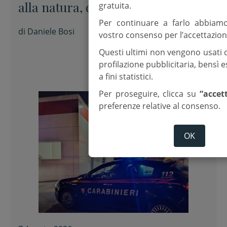
alla natura, don Daniele Bosi:
gratuita.
“Qui la terra si unisce al cielo”
Per continuare a farlo abbiam
di
Daniele Bosi
vostro consenso per l’accettazion
Questi ultimi non vengono usati 
profilazione pubblicitaria, bensì
a fini statistici.
Per proseguire, clicca su
“accet
preferenze relative al consenso.
OK