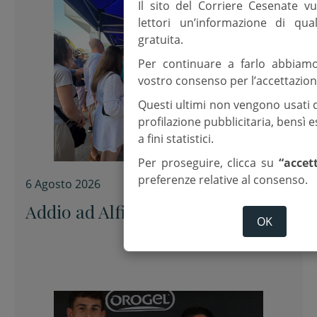
Il sito del Corriere Cesenate vu
lettori un’informazione di qua
gratuita.
Per continuare a farlo abbiam
vostro consenso per l’accettazion
Questi ultimi non vengono usati 
profilazione pubblicitaria, bensì
a fini statistici.
Per proseguire, clicca su
“accet
preferenze relative al consenso.
6 Agosto 2026
Addio ad Alfiero “uno di noi”
OK