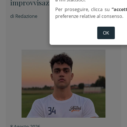
improvvisazione alla Fondazione
Per proseguire, clicca su
“accet
Tito Balestra di Longiano
di
Redazione
preferenze relative al consenso.
OK
8 Agosto 2026