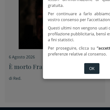
gratuita.
Per continuare a farlo abbiam
vostro consenso per l’accettazion
Questi ultimi non vengono usati 
profilazione pubblicitaria, bensì
a fini statistici.
Per proseguire, clicca su
“accet
preferenze relative al consenso.
6 Agosto 2026
È morto Francesco Guccini
OK
di
Red.