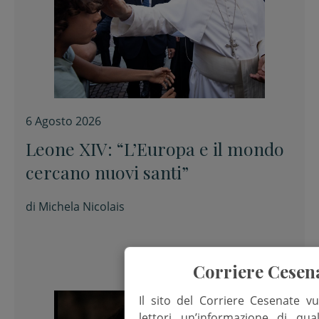
6 Agosto 2026
Leone XIV: “L’Europa e il mondo
cercano nuovi santi”
di
Michela Nicolais
Corriere Cesen
Il sito del Corriere Cesenate vu
lettori un’informazione di qua