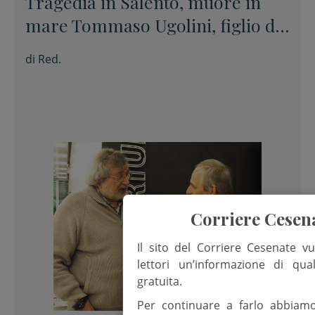
Tragedia in Salento, muore in
mare Tommaso Ugolini, figlio del
primario di Chirurgia e nipote
di
Red.
della consigliera regionale
Corriere Cesen
Il sito del Corriere Cesenate vu
lettori un’informazione di qua
gratuita.
Per continuare a farlo abbiam