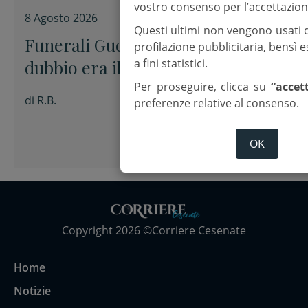
vostro consenso per l’accettazion
8 Agosto 2026
Questi ultimi non vengono usati 
Funerali Guccini, Zuppi: “Il
profilazione pubblicitaria, bensì
a fini statistici.
dubbio era il tuo modo di stare
davanti alle cose senza barare”
Per proseguire, clicca su
“accet
di
R.B.
preferenze relative al consenso.
OK
Copyright 2026 ©Corriere Cesenate
Home
Notizie