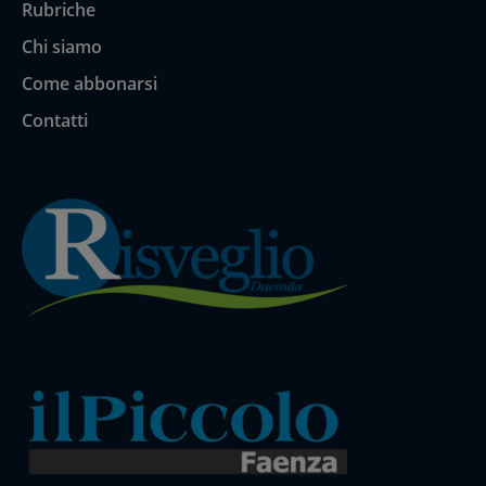
Rubriche
Chi siamo
Come abbonarsi
Contatti