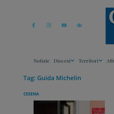
Skip
to
content
Notizie
Diocesi
Territori
Att
Apri
Apri
Menu
Menu
Tag:
Guida Michelin
CESENA