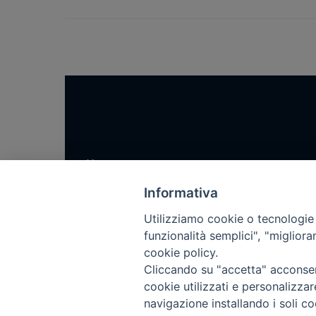
Home
Notizie
Informativa
Rubriche
Utilizziamo cookie o tecnologie s
Chi siamo
funzionalità semplici", "miglior
cookie policy.
Come abbonarsi
Cliccando su "accetta" acconsent
Contatti
cookie utilizzati e personalizza
navigazione installando i soli co