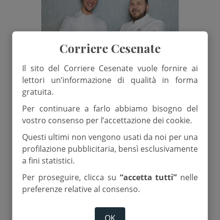
Corriere Cesenate
Il sito del Corriere Cesenate vuole fornire ai
lettori un’informazione di qualità in forma
gratuita.
6 Novembre 2024
Per continuare a farlo abbiamo bisogno del
vostro consenso per l’accettazione dei cookie.
Due nuovi ristoranti stellati nel
Questi ultimi non vengono usati da noi per una
Cesenate
profilazione pubblicitaria, bensì esclusivamente
a fini statistici.
di
Fs
Per proseguire, clicca su
“accetta tutti”
nelle
preferenze relative al consenso.
Cucina
Guida Michelin
OK