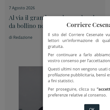
7 Agosto 2026
Al via il grande esodo, weekend
Corriere Cesen
da bollino nero sulle strade
Il sito del Corriere Cesenate vu
di
Redazione
lettori un’informazione di qua
gratuita.
Per continuare a farlo abbiam
vostro consenso per l’accettazion
Questi ultimi non vengono usati 
profilazione pubblicitaria, bensì
a fini statistici.
Per proseguire, clicca su
“accet
preferenze relative al consenso.
OK