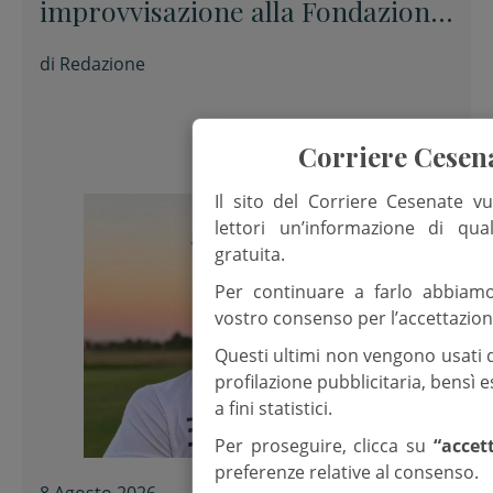
improvvisazione alla Fondazione
Tito Balestra di Longiano
di
Redazione
Corriere Cesen
Il sito del Corriere Cesenate vu
lettori un’informazione di qua
gratuita.
Per continuare a farlo abbiam
vostro consenso per l’accettazion
Questi ultimi non vengono usati 
profilazione pubblicitaria, bensì
a fini statistici.
Per proseguire, clicca su
“accet
preferenze relative al consenso.