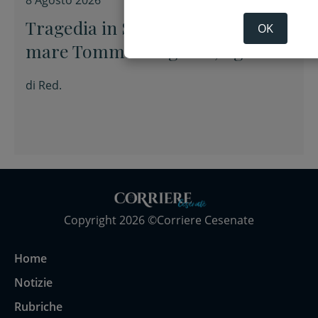
8 Agosto 2026
Tragedia in Salento, muore in
OK
mare Tommaso Ugolini, figlio del
primario di Chirurgia e nipote
di
Red.
della consigliera regionale
Copyright 2026 ©Corriere Cesenate
Home
Notizie
Rubriche