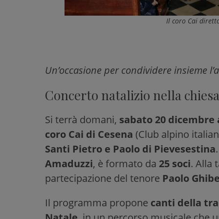
Il coro Cai dire
Un’occasione per condividere insieme l’att
Concerto natalizio nella chiesa
Si terrà domani,
sabato 20 dicembre a
coro Cai di Cesena
(Club alpino italia
Santi Pietro e Paolo di Pievesestina
Amaduzzi
, è formato da
25 soci
. Alla
partecipazione del tenore
Paolo Ghibe
Il programma propone
canti della tr
Natale
, in un percorso musicale che 