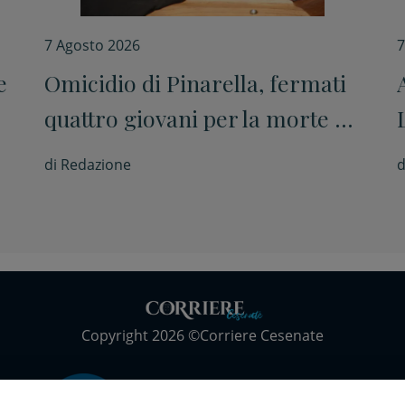
7 Agosto 2026
7
e
Omicidio di Pinarella, fermati
quattro giovani per la morte di
Nicola Musiani
di
Redazione
d
Copyright 2026 ©Corriere Cesenate