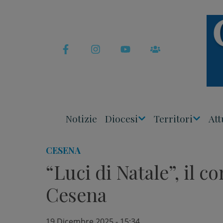
Skip
to
content
Notizie
Diocesi
Territori
Att
Apri
Apri
Menu
Menu
CESENA
“Luci di Natale”, il c
Cesena
19 Dicembre 2025 - 15:34