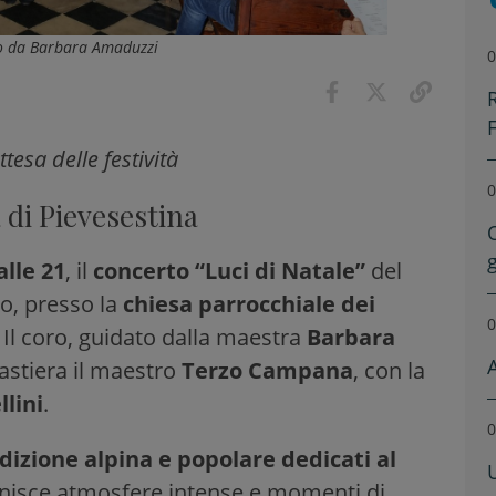
tto da Barbara Amaduzzi
0
esa delle festività
0
 di Pievesestina
lle 21
, il
concerto “Luci di Natale”
del
no, presso la
chiesa parrocchiale dei
0
. Il coro, guidato dalla maestra
Barbara
 tastiera il maestro
Terzo Campana
, con la
llini
.
0
adizione alpina e popolare dedicati al
unisce atmosfere intense e momenti di