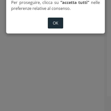
Per proseguire, clicca su
“accetta tutti”
nelle
preferenze relative al consenso.
OK