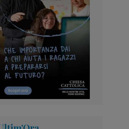
Ultim'Ora