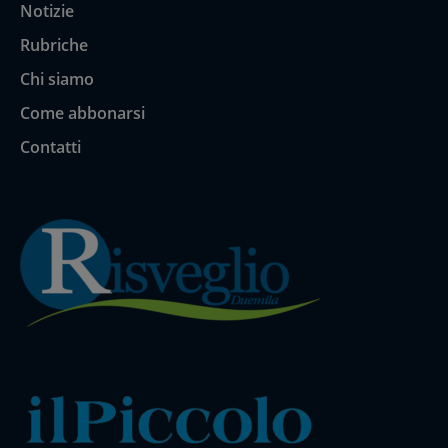
Notizie
Rubriche
Chi siamo
Come abbonarsi
Contatti