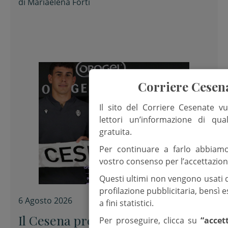
di
Mariaelena Forti
Corriere Cesen
Il sito del Corriere Cesenate vu
lettori un’informazione di qua
gratuita.
Per continuare a farlo abbiam
vostro consenso per l’accettazion
Questi ultimi non vengono usati 
profilazione pubblicitaria, bensì
6 Agosto 2026
a fini statistici.
Il Cesena presenta Alessandro
Per proseguire, clicca su
“accet