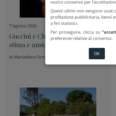
vostro consenso per l’accettazion
Questi ultimi non vengono usati 
profilazione pubblicitaria, bensì
a fini statistici.
7 Agosto 2026
Per proseguire, clicca su
“accet
Guccini e Chieffo, un rapporto di
preferenze relative al consenso.
stima e amicizia
OK
di
Mariaelena Forti