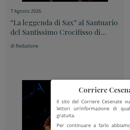
7 Agosto 2026
“La leggenda di Sax” al Santuario
del Santissimo Crocifisso di
Longiano
di
Redazione
Corriere Cesen
Il sito del Corriere Cesenate vu
lettori un’informazione di qua
gratuita.
Per continuare a farlo abbiam