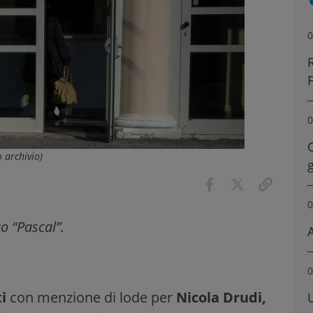
0
0
o archivio)
0
co “Pascal”.
0
ti
con menzione di lode per
Nicola Drudi,