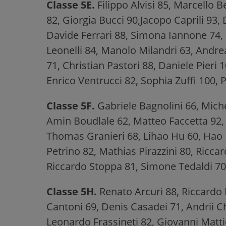
Classe 5E.
Filippo Alvisi 85, Marcello 
82, Giorgia Bucci 90,Jacopo Caprili 93
Davide Ferrari 88, Simona Iannone 74, 
Leonelli 84, Manolo Milandri 63, And
71, Christian Pastori 88, Daniele Pieri 
Enrico Ventrucci 82, Sophia Zuffi 100, 
Classe 5F.
Gabriele Bagnolini 66, Miche
Amin Boudlale 62, Matteo Faccetta 92,
Thomas Granieri 68, Lihao Hu 60, Hao L
Petrino 82, Mathias Pirazzini 80, Ricc
Riccardo Stoppa 81, Simone Tedaldi 70
Classe 5H.
Renato Arcuri 88, Riccardo
Cantoni 69, Denis Casadei 71, Andrii 
Leonardo Frassineti 82, Giovanni Matti