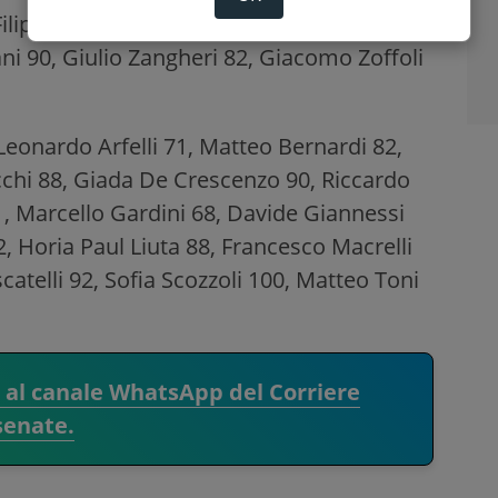
Filippo Renzi 74, Anas Saadouni 79,
ni 90, Giulio Zangheri 82, Giacomo Zoffoli
Leonardo Arfelli 71, Matteo Bernardi 82,
cchi 88, Giada De Crescenzo 90, Riccardo
 Marcello Gardini 68, Davide Giannessi
2, Horia Paul Liuta 88, Francesco Macrelli
atelli 92, Sofia Scozzoli 100, Matteo Toni
i al canale WhatsApp del Corriere
senate.