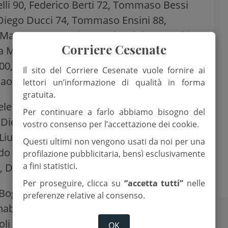
Belli 90, Federico Berti 72, Tommaso Bessi
, Diego Ducci 74, Tommaso Ensini 88,
Marco Iosa 83, Alex Lambertini 73, Davide
Corriere Cesenate
rea Minguzzi 86, Lorenzo Damiano Morano
100, Matteo Rossi 82, Alexia Saliani 73,
Il sito del Corriere Cesenate vuole fornire ai
Paolo Zuttion 90.
lettori un’informazione di qualità in forma
gratuita.
le Bagnolini 80, Alessandro Battistini 70,
Per continuare a farlo abbiamo bisogno del
 Diego Giangrandi 86, Diego Giovannini 80,
vostro consenso per l’accettazione dei cookie.
iu 70, Nikolas Panterini 100, Andrea
Questi ultimi non vengono usati da noi per una
ardo Romagnoli 78, Miriam Santi 100,
profilazione pubblicitaria, bensì esclusivamente
a fini statistici.
, Diego Vagnini 72.
Per proseguire, clicca su
“accetta tutti”
nelle
 Boghetta 78, Manuel Bosi 62, Diego
preferenze relative al consenso.
Chabaniuk 88, Thomas Di Consoli 65,
oli 68, Matteo Mitrugno 60, Andrea
OK