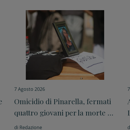
7 Agosto 2026
7
e
Omicidio di Pinarella, fermati
quattro giovani per la morte di
Nicola Musiani
di
Redazione
d