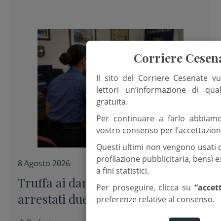
Corriere Cesen
Il sito del Corriere Cesenate vu
lettori un’informazione di qua
gratuita.
Per continuare a farlo abbiam
vostro consenso per l’accettazion
Questi ultimi non vengono usati 
profilazione pubblicitaria, bensì
8 Agosto 2026
a fini statistici.
Truffa ai danni di un’anziana,
Per proseguire, clicca su
“accet
arrestati due uomini in fuga sulla
preferenze relative al consenso.
E45