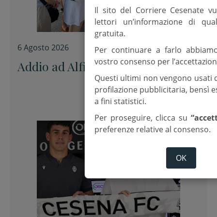
Il sito del Corriere Cesenate vu
lettori un’informazione di qua
gratuita.
6 Agosto 2026
Per continuare a farlo abbiam
vostro consenso per l’accettazion
Addio ad Alfiero “uno di noi”
Questi ultimi non vengono usati 
profilazione pubblicitaria, bensì
a fini statistici.
Per proseguire, clicca su
“accet
preferenze relative al consenso.
OK