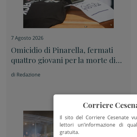
7 Agosto 2026
Omicidio di Pinarella, fermati
quattro giovani per la morte di
Nicola Musiani
di
Redazione
Corriere Cesen
Il sito del Corriere Cesenate vu
lettori un’informazione di qua
gratuita.