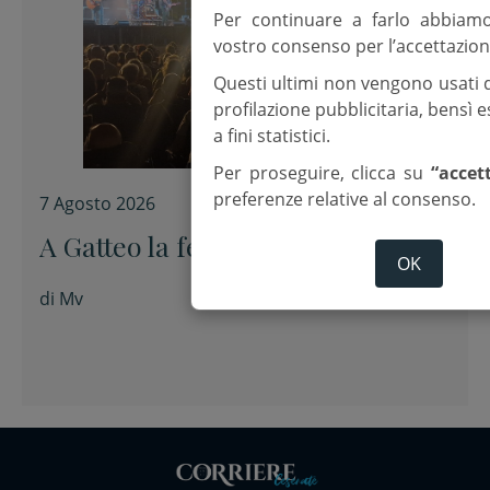
Per continuare a farlo abbiam
vostro consenso per l’accettazion
Questi ultimi non vengono usati 
profilazione pubblicitaria, bensì
a fini statistici.
Per proseguire, clicca su
“accet
preferenze relative al consenso.
7 Agosto 2026
A Gatteo la festa di San Lorenzo
OK
di
Mv